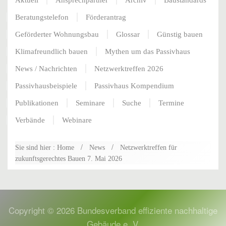
Aktuell
Ansprechpartner
Archiv
Baustandards
Beratungstelefon
Förderantrag
Geförderter Wohnungsbau
Glossar
Günstig bauen
Klimafreundlich bauen
Mythen um das Passivhaus
News / Nachrichten
Netzwerktreffen 2026
Passivhausbeispiele
Passivhaus Kompendium
Publikationen
Seminare
Suche
Termine
Verbände
Webinare
Sie sind hier : Home
News
Netzwerktreffen für
zukunftsgerechtes Bauen 7. Mai 2026
Copyright ©
2026
Bundesverband effiziente nachhaltige
Gebäude e. V.