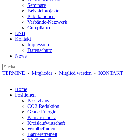
Seminare
Beispielprojekte
Publikationen
Verbände-Netzwerk
Compliance
LNB
Kontakt
Impressum
Datenschutz
News
TERMINE
•
Mitglieder
•
Mitglied werden
•
KONTAKT
Home
Positionen
Passivhaus
CO2-Reduktion
Graue Energie
Klimaresilienz
Kreislaufwirtschaft
Wohlbefinden
Barrierefreiheit
Biodiversität